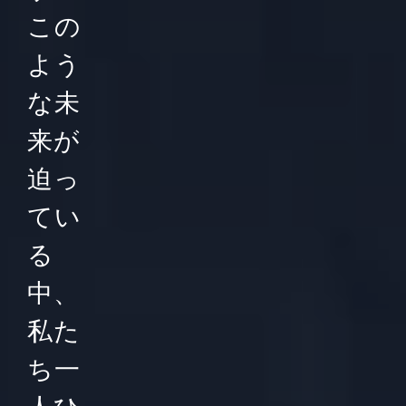
この
よう
な未
来が
迫っ
てい
る
中、
私た
ち一