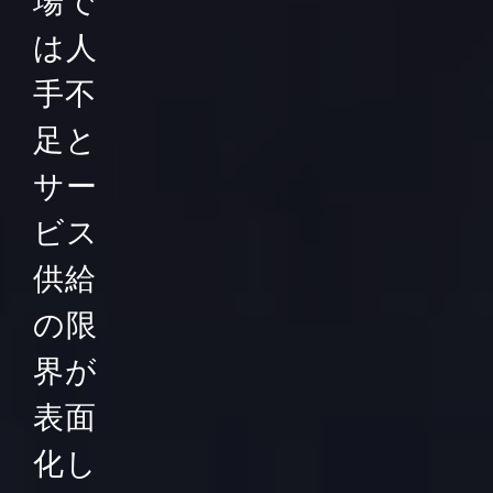
場で
は人
手不
足と
サー
ビス
供給
の限
界が
表面
化し