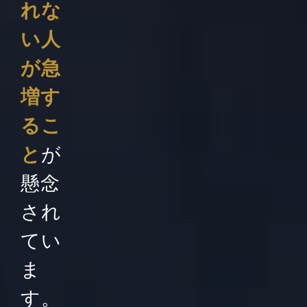
れな
い人
が急
増す
るこ
と
が
懸念
され
てい
ま
す。