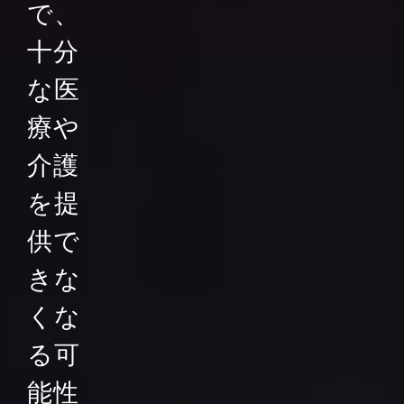
で、
十分
な医
療や
介護
を提
供で
きな
くな
る可
能性