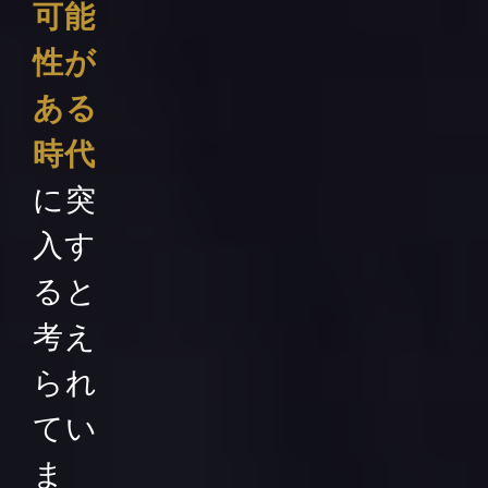
可能
性が
ある
時代
に突
入す
ると
考え
られ
てい
ま