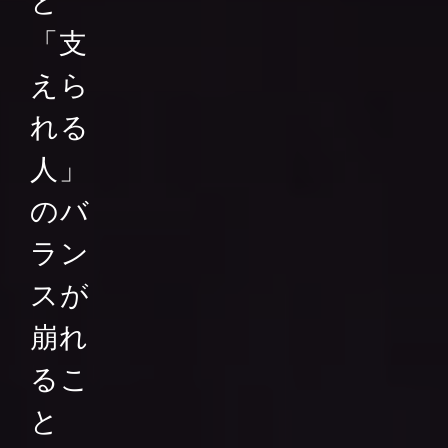
と
「支
えら
れる
人」
のバ
ラン
スが
崩れ
るこ
と