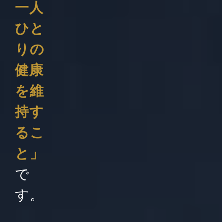
一人
ひと
りの
健康
を維
持す
るこ
と」
で
す。