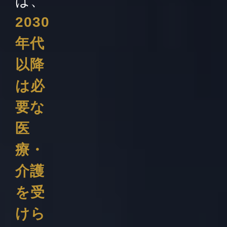
ば、
2030
年代
以降
は必
要な
医
療・
介護
を受
けら