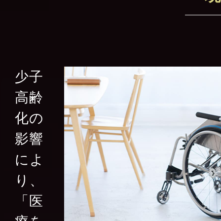
少子
高齢
化の
影響
によ
り、
「医