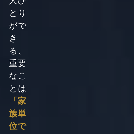
人ひ
とり
がで
き
る、
重要
なこ
とは
「家
族単
位で