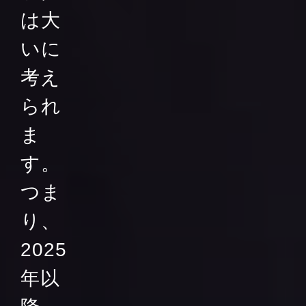
は大
いに
考え
られ
ま
す。
つま
り、
2025
年以